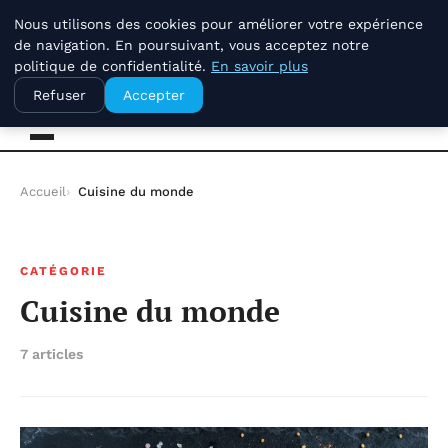
jeudi 6 août 2026
Nous utilisons des cookies pour améliorer votre expérience
de navigation. En poursuivant, vous acceptez notre
politique de confidentialité.
En savoir plus
La Compagnie Des Terroirs
Refuser
Accepter
Accueil
Cuisine du monde
CATÉGORIE
Cuisine du monde
7 articles