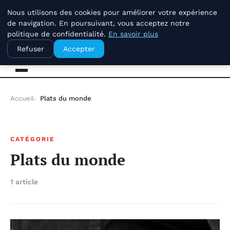
dimanche 9 août 2026
Nous utilisons des cookies pour améliorer votre expérience
de navigation. En poursuivant, vous acceptez notre
politique de confidentialité.
En savoir plus
La Compagnie Des Terroirs
Refuser
Accepter
Accueil
Plats du monde
CATÉGORIE
Plats du monde
1 article