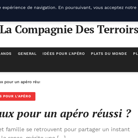
e expérience de navigation. En poursuivant, vous acceptez notre 
La Compagnie Des Terroir
MANDS
GENERAL
IDÉES POUR L'APÉRO
PLATS DU MONDE
PL
x pour un apéro réussi ?
S POUR L'APÉRO
aux pour un apéro réussi ?
et famille se retrouvent pour partager un instant
le repas, mérite une […]