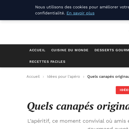
La Compagnie Des Terroirs
Nous utilisons des cookies pour améliorer votr
confidentialité.
En savoir plus
ACCUEIL
CUISINE DU MONDE
DESSERTS GOUR
RECETTES FACILES
Accueil
Idées pour l'apéro
Quels canapés originau
IDÉE
Quels canapés origin
L’apéritif, ce moment convivial où amis 
gourmand avant 