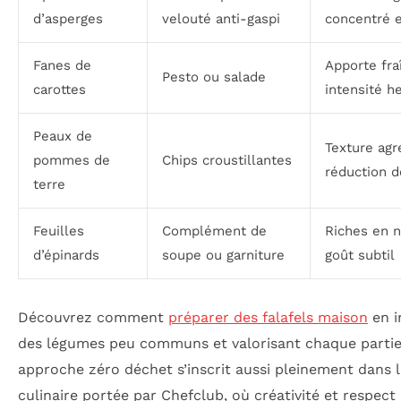
d’asperges
velouté anti-gaspi
concentré e
Fanes de
Apporte fra
Pesto ou salade
carottes
intensité h
Peaux de
Texture agr
pommes de
Chips croustillantes
réduction 
terre
Feuilles
Complément de
Riches en n
d’épinards
soupe ou garniture
goût subtil
Découvrez comment
préparer des falafels maison
en i
des légumes peu communs et valorisant chaque partie
approche zéro déchet s’inscrit aussi pleinement dans l
culinaire portée par Chefclub, où créativité et respect