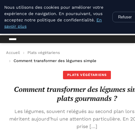
La Compagnie Des Terroirs
Nous utilisons des cookies pour améliorer votre
expérience de navigation. En poursuivant, vous
Refuser
acceptez notre politique de confidentialité.
En
La Compagnie Des Terroirs
savoir plus
Accueil
Plats végétariens
Comment transformer des légumes simples en plats gourmand
PLATS VÉGÉTARIENS
Comment transformer des légumes si
plats gourmands ?
Les légumes, souvent relégués au second plan lors
méritent aujourd’hui une attention particulière. En 2
prise […]