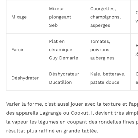
Mixeur
Courgettes,
Mixage
plongeant
champignons,
v
Seb
asperges
Plat en
Tomates,
R
Farcir
céramique
poivrons,
Guy Demarle
aubergines
Déshydrateur
Kale, betterave,
C
Déshydrater
Ducatillon
patate douce
e
Varier la forme, c’est aussi jouer avec la texture et l’a
des appareils Lagrange ou Cookut, il devient très simpl
la vapeur les légumes en coupant des rondelles fines 
résultat plus raffiné en grande tablée.