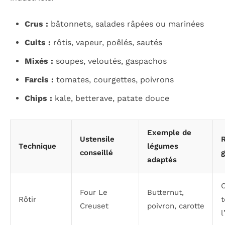
Crus :
bâtonnets, salades râpées ou marinées
Cuits :
rôtis, vapeur, poêlés, sautés
Mixés :
soupes, veloutés, gaspachos
Farcis :
tomates, courgettes, poivrons
Chips :
kale, betterave, patate douce
Exemple de
Ustensile
R
Technique
légumes
conseillé
g
adaptés
C
Four Le
Butternut,
Rôtir
t
Creuset
poivron, carotte
l