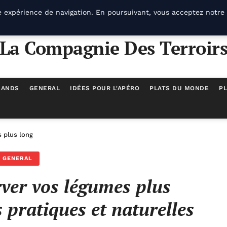
e expérience de navigation. En poursuivant, vous acceptez notre 
La Compagnie Des Terroir
MANDS
GENERAL
IDÉES POUR L'APÉRO
PLATS DU MONDE
PL
plus longtemps : astuces pratiques et naturelles
GENERAL
er vos légumes plus
 pratiques et naturelles