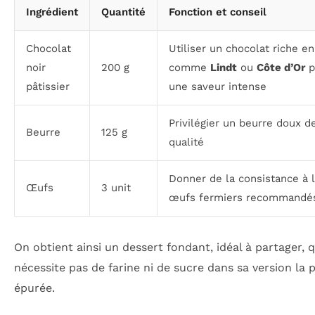
Ingrédient
Quantité
Fonction et conseil
Chocolat
Utiliser un chocolat riche e
noir
200 g
comme
Lindt
ou
Côte d’Or
p
pâtissier
une saveur intense
Privilégier un beurre doux d
Beurre
125 g
qualité
Donner de la consistance à l
Œufs
3 unit
œufs fermiers recommandé
On obtient ainsi un dessert fondant, idéal à partager, q
nécessite pas de farine ni de sucre dans sa version la 
épurée.