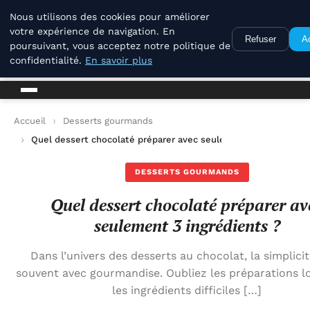
La Compagnie Des Terroirs
Nous utilisons des cookies pour améliorer
votre expérience de navigation. En
Refuser
A
poursuivant, vous acceptez notre politique de
La Compagnie Des Terroirs
confidentialité.
En savoir plus
Accueil
Desserts gourmands
Quel dessert chocolaté préparer avec seulement 3 ingrédients
DESSERTS GOURMANDS
Quel dessert chocolaté préparer av
seulement 3 ingrédients ?
Dans l’univers des desserts au chocolat, la simplici
souvent avec gourmandise. Oubliez les préparations l
les ingrédients difficiles […]