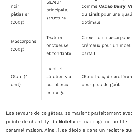
Saveur
noir
comme
Cacao Barry
,
V
principale,
pâtissier
ou
Lindt
pour une quali
structure
(200g)
optimale
Texture
Choisir un mascarpone f
Mascarpone
onctueuse
crémeux pour un moel
(200g)
et fondante
parfait
Liant et
Œufs (4
aération via
Œufs frais, de préféren
unit)
les blancs
pour plus de goût
en neige
Les saveurs de ce gâteau se marient parfaitement ave
pointe de chantilly, du
Nutella
en nappage ou un filet 
caramel maison. Ainsi, il se déploie dans un registre gus