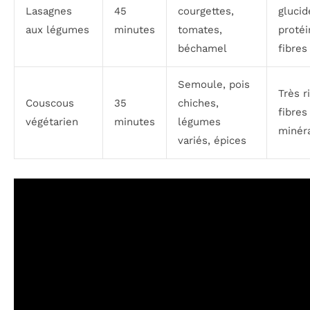
Lasagnes
45
courgettes,
glucid
aux légumes
minutes
tomates,
protéi
béchamel
fibres
Semoule, pois
Très r
Couscous
35
chiches,
fibres
végétarien
minutes
légumes
minér
variés, épices