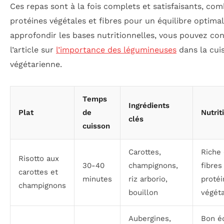
Ces repas sont à la fois complets et satisfaisants, co
protéines végétales et fibres pour un équilibre optimal
approfondir les bases nutritionnelles, vous pouvez con
l’article sur
l’importance des légumineuses
dans la cui
végétarienne.
Temps
Ingrédients
Plat
de
Nutrit
clés
cuisson
Carottes,
Riche
Risotto aux
30-40
champignons,
fibres
carottes et
minutes
riz arborio,
protéi
champignons
bouillon
végét
Aubergines,
Bon éq