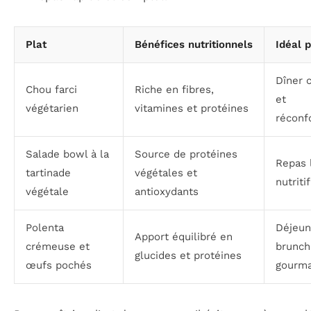
Plat
Bénéfices nutritionnels
Idéal 
Dîner 
Chou farci
Riche en fibres,
et
végétarien
vitamines et protéines
réconf
Salade bowl à la
Source de protéines
Repas 
tartinade
végétales et
nutritif
végétale
antioxydants
Polenta
Déjeun
Apport équilibré en
crémeuse et
brunch
glucides et protéines
œufs pochés
gourm