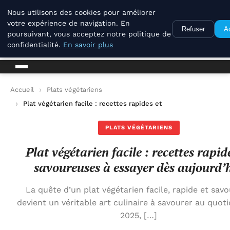
La Compagnie Des Terroirs
Nous utilisons des cookies pour améliorer
votre expérience de navigation. En
Refuser
A
poursuivant, vous acceptez notre politique de
La Compagnie Des Terroirs
confidentialité.
En savoir plus
Accueil
Plats végétariens
Plat végétarien facile : recettes rapides et savoureuses à essa
PLATS VÉGÉTARIENS
Plat végétarien facile : recettes rapid
savoureuses à essayer dès aujourd’
La quête d’un plat végétarien facile, rapide et sav
devient un véritable art culinaire à savourer au quoti
2025, […]