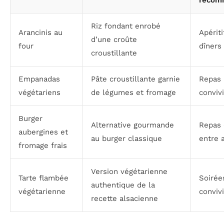
recom
Riz fondant enrobé
Arancinis au
Apériti
d’une croûte
four
dîners
croustillante
Empanadas
Pâte croustillante garnie
Repas
végétariens
de légumes et fromage
conviv
Burger
Alternative gourmande
Repas 
aubergines et
au burger classique
entre 
fromage frais
Version végétarienne
Tarte flambée
Soirée
authentique de la
végétarienne
conviv
recette alsacienne