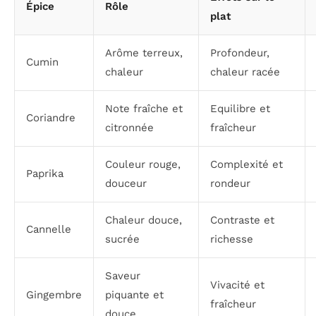
Épice
Rôle
plat
Arôme terreux,
Profondeur,
Cumin
chaleur
chaleur racée
Note fraîche et
Equilibre et
Coriandre
citronnée
fraîcheur
Couleur rouge,
Complexité et
Paprika
douceur
rondeur
Chaleur douce,
Contraste et
Cannelle
sucrée
richesse
Saveur
Vivacité et
Gingembre
piquante et
fraîcheur
douce