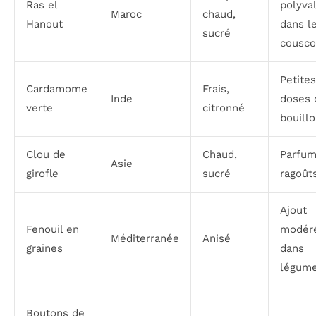
Ras el
polyva
Maroc
chaud,
Hanout
dans l
sucré
cousco
Petites
Cardamome
Frais,
Inde
doses 
verte
citronné
bouill
Clou de
Chaud,
Parfum
Asie
girofle
sucré
ragoût
Ajout
Fenouil en
modér
Méditerranée
Anisé
graines
dans
légum
Boutons de