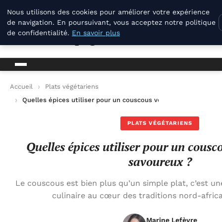
La Compagnie Des Terroirs
Nous utilisons des cookies pour améliorer votre expérience
de navigation. En poursuivant, vous acceptez notre politique
de confidentialité.
En savoir plus
La Compagnie Des Terroirs
Accueil
Plats végétariens
Quelles épices utiliser pour un couscous végétarien savoureux
PLATS VÉGÉTARIENS
Quelles épices utiliser pour un cousc
savoureux ?
Le couscous est bien plus qu’un simple plat, c’est un
culinaire au cœur des traditions nord-africa
Marine Lefèvre