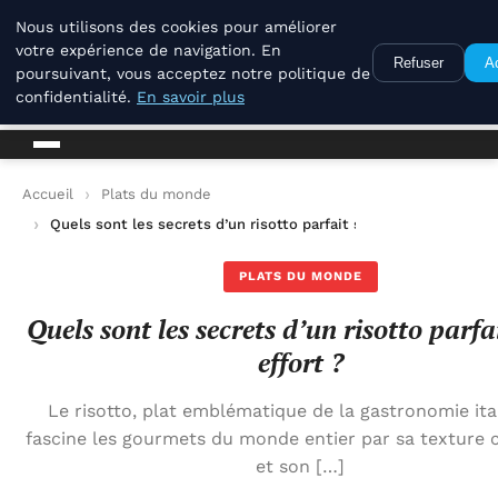
La Compagnie Des Terroirs
Nous utilisons des cookies pour améliorer
votre expérience de navigation. En
Refuser
A
poursuivant, vous acceptez notre politique de
La Compagnie Des Terroirs
confidentialité.
En savoir plus
Accueil
Plats du monde
Quels sont les secrets d’un risotto parfait sans effort ?
PLATS DU MONDE
Quels sont les secrets d’un risotto parfa
effort ?
Le risotto, plat emblématique de la gastronomie ita
fascine les gourmets du monde entier par sa texture
et son […]