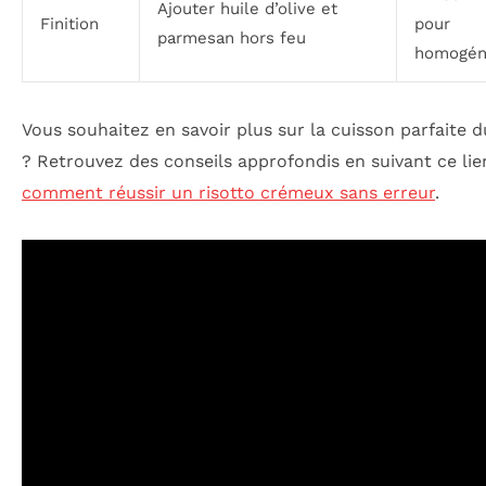
Ajouter huile d’olive et
Finition
pour
parmesan hors feu
homogén
Vous souhaitez en savoir plus sur la cuisson parfaite d
? Retrouvez des conseils approfondis en suivant ce lien
comment réussir un risotto crémeux sans erreur
.