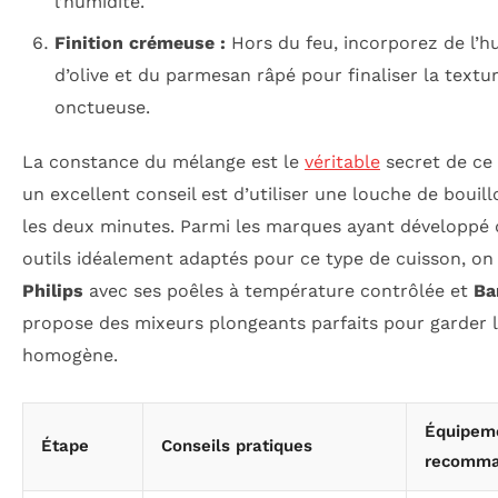
l’humidité.
Finition crémeuse :
Hors du feu, incorporez de l’hu
d’olive et du parmesan râpé pour finaliser la textu
onctueuse.
La constance du mélange est le
véritable
secret de ce 
un excellent conseil est d’utiliser une louche de bouil
les deux minutes. Parmi les marques ayant développé 
outils idéalement adaptés pour ce type de cuisson, on
Philips
avec ses poêles à température contrôlée et
Ba
propose des mixeurs plongeants parfaits pour garder l
homogène.
Équipem
Étape
Conseils pratiques
recomm