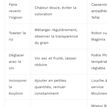
Faire
Casserol
Chaleur douce, éviter la
revenir
antiadhé
coloration
l’oignon
Tefal
Mélanger régulièrement,
Toaster le
Robot cu
observer la transparence
riz
Magimix
du grain
Déglacer
Poêle Phi
Vin sec et fruité, laisser
avec le
tempéra
réduire
vin
réglable
Incorporer
Ajouter en petites
Louche 
le
quantités, remuer
service
bouillon
constamment
Moulinex
Mixeur B