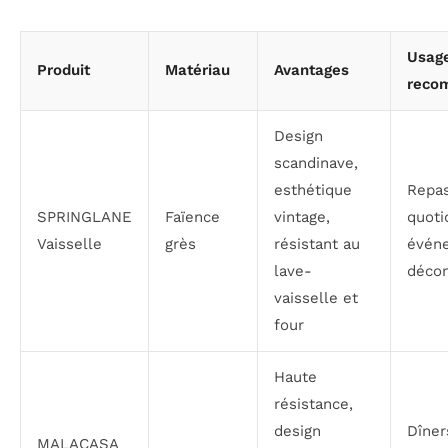
Usag
Produit
Matériau
Avantages
reco
Design
scandinave,
esthétique
Repa
SPRINGLANE
Faïence
vintage,
quoti
Vaisselle
grès
résistant au
évén
lave-
décon
vaisselle et
four
Haute
résistance,
design
Dîner
MALACASA