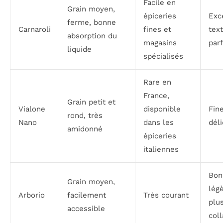
Facile en
Grain moyen,
épiceries
Exc
ferme, bonne
Carnaroli
fines et
tex
absorption du
magasins
parf
liquide
spécialisés
Rare en
France,
Grain petit et
Vialone
disponible
Fine
rond, très
Nano
dans les
déli
amidonné
épiceries
italiennes
Bon
Grain moyen,
lég
Arborio
facilement
Très courant
plu
accessible
coll