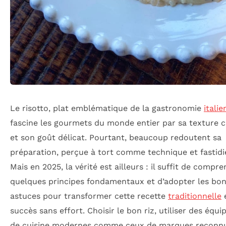
Le risotto, plat emblématique de la gastronomie
itali
fascine les gourmets du monde entier par sa texture
et son goût délicat. Pourtant, beaucoup redoutent sa
préparation, perçue à tort comme technique et fastidi
Mais en 2025, la vérité est ailleurs : il suffit de compr
quelques principes fondamentaux et d’adopter les bo
astuces pour transformer cette recette
traditionnelle
succès sans effort. Choisir le bon riz, utiliser des équ
de cuisine modernes comme ceux de marques reconn