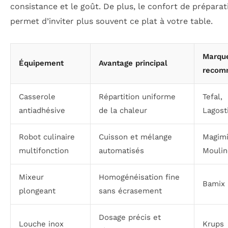
consistance et le goût. De plus, le confort de préparat
permet d’inviter plus souvent ce plat à votre table.
Marqu
Équipement
Avantage principal
recom
Casserole
Répartition uniforme
Tefal,
antiadhésive
de la chaleur
Lagost
Robot culinaire
Cuisson et mélange
Magimi
multifonction
automatisés
Moulin
Mixeur
Homogénéisation fine
Bamix
plongeant
sans écrasement
Dosage précis et
Louche inox
Krups