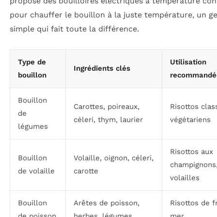
propose des bouilloires électriques à température con
pour chauffer le bouillon à la juste température, un g
simple qui fait toute la différence.
Type de
Utilisation
Ingrédients clés
bouillon
recommandé
Bouillon
Carottes, poireaux,
Risottos clas
de
céleri, thym, laurier
végétariens
légumes
Risottos aux
Bouillon
Volaille, oignon, céleri,
champignons
de volaille
carotte
volailles
Bouillon
Arêtes de poisson,
Risottos de f
de poisson
herbes, légumes
mer