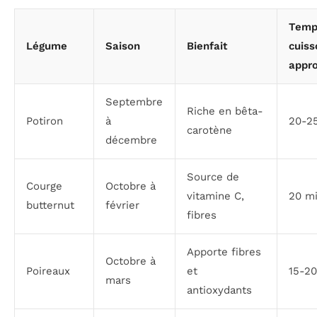
Temp
Légume
Saison
Bienfait
cuiss
appro
Septembre
Riche en bêta-
Potiron
à
20-2
carotène
décembre
Source de
Courge
Octobre à
vitamine C,
20 m
butternut
février
fibres
Apporte fibres
Octobre à
Poireaux
et
15-20
mars
antioxydants