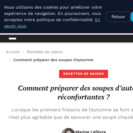
La Compagnie Des Terroirs
Nous utilisons des cookies pour améliorer votre
expérience de navigation. En poursuivant, vous
Refuser
acceptez notre politique de confidentialité.
En
La Compagnie Des Terroirs
savoir plus
Accueil
Recettes de saison
Comment préparer des soupes d’automne réconfortantes ?
RECETTES DE SAISON
Comment préparer des soupes d’au
réconfortantes ?
Lorsque les premiers frissons de l’automne se font se
n’est plus agréable que de savourer une soupe chaude
Marine Lefèvre