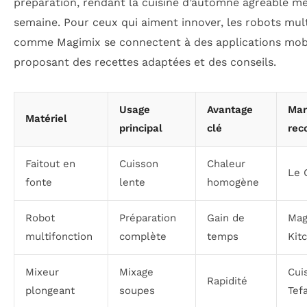
préparation, rendant la cuisine d’automne agréable 
semaine. Pour ceux qui aiment innover, les robots mul
comme Magimix se connectent à des applications mob
proposant des recettes adaptées et des conseils.
Usage
Avantage
Mar
Matériel
principal
clé
re
Faitout en
Cuisson
Chaleur
Le 
fonte
lente
homogène
Robot
Préparation
Gain de
Mag
multifonction
complète
temps
Kit
Mixeur
Mixage
Cuis
Rapidité
plongeant
soupes
Tefa