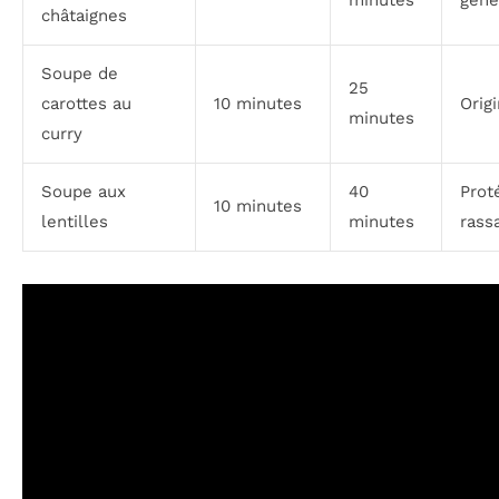
minutes
géné
châtaignes
Soupe de
25
carottes au
10 minutes
Origi
minutes
curry
Soupe aux
40
Prot
10 minutes
lentilles
minutes
rass