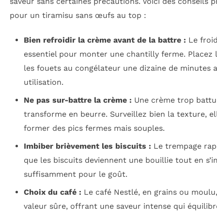
saveur sans certaines précautions. Voici des conseils p
pour un tiramisu sans œufs au top :
Bien refroidir la crème avant de la battre :
Le froid
essentiel pour monter une chantilly ferme. Placez l
les fouets au congélateur une dizaine de minutes 
utilisation.
Ne pas sur-battre la crème :
Une crème trop battu
transforme en beurre. Surveillez bien la texture, el
former des pics fermes mais souples.
Imbiber brièvement les biscuits :
Le trempage rapi
que les biscuits deviennent une bouillie tout en s’
suffisamment pour le goût.
Choix du café :
Le café Nestlé, en grains ou moulu,
valeur sûre, offrant une saveur intense qui équilibr