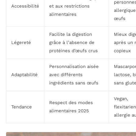
personne
Accessibilité
et aux restrictions
allergiqu
alimentaires
œufs
Facilite la digestion
Mieux dig
Légereté
grâce à l’absence de
après un 
protéines d’œufs crus
copieux
Personnalisation aisée
Mascarpo
Adaptabilité
avec différents
lactose, b
ingrédients sans œufs
sans glut
Vegan,
Respect des modes
Tendance
flexitarien
alimentaires 2025
allergie 