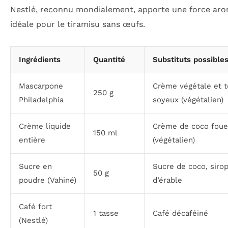
Nestlé, reconnu mondialement, apporte une force ar
idéale pour le tiramisu sans œufs.
Ingrédients
Quantité
Substituts possible
Mascarpone
Crème végétale et t
250 g
Philadelphia
soyeux (végétalien)
Crème liquide
Crème de coco foue
150 ml
entière
(végétalien)
Sucre en
Sucre de coco, siro
50 g
poudre (Vahiné)
d’érable
Café fort
1 tasse
Café décaféiné
(Nestlé)