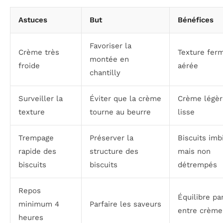
Astuces
But
Bénéfices
Favoriser la
Crème très
Texture fer
montée en
froide
aérée
chantilly
Surveiller la
Éviter que la crème
Crème légèr
texture
tourne au beurre
lisse
Trempage
Préserver la
Biscuits imb
rapide des
structure des
mais non
biscuits
biscuits
détrempés
Repos
Équilibre par
minimum 4
Parfaire les saveurs
entre crème
heures