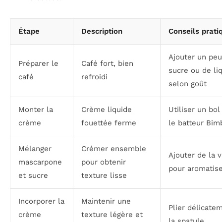
Étape
Description
Conseils prati
Ajouter un peu
Préparer le
Café fort, bien
sucre ou de li
café
refroidi
selon goût
Monter la
Crème liquide
Utiliser un bol 
crème
fouettée ferme
le batteur Bim
Mélanger
Crémer ensemble
Ajouter de la v
mascarpone
pour obtenir
pour aromatis
et sucre
texture lisse
Incorporer la
Maintenir une
Plier délicate
crème
texture légère et
la spatule