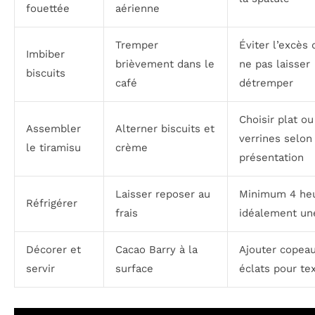
fouettée
aérienne
Tremper
Éviter l’excès 
Imbiber
brièvement dans le
ne pas laisser
biscuits
café
détremper
Choisir plat ou
Assembler
Alterner biscuits et
verrines selon
le tiramisu
crème
présentation
Laisser reposer au
Minimum 4 heu
Réfrigérer
frais
idéalement un
Décorer et
Cacao Barry à la
Ajouter copea
servir
surface
éclats pour te