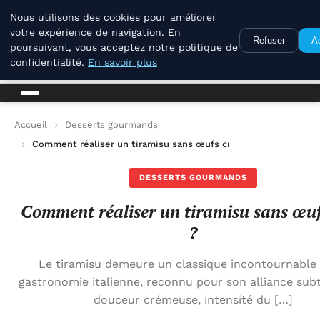
La Compagnie Des Terroirs
Nous utilisons des cookies pour améliorer
votre expérience de navigation. En
Refuser
A
poursuivant, vous acceptez notre politique de
La Compagnie Des Terroirs
confidentialité.
En savoir plus
Accueil
Desserts gourmands
Comment réaliser un tiramisu sans œufs crus ?
DESSERTS GOURMANDS
Comment réaliser un tiramisu sans œuf
?
Le tiramisu demeure un classique incontournable 
gastronomie italienne, reconnu pour son alliance subt
douceur crémeuse, intensité du […]