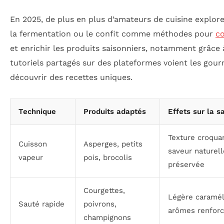
En 2025, de plus en plus d’amateurs de cuisine explore
la fermentation ou le confit comme méthodes pour
c
et enrichir les produits saisonniers, notamment grâce 
tutoriels partagés sur des plateformes voient les gou
découvrir des recettes uniques.
Technique
Produits adaptés
Effets sur la s
Texture croqua
Cuisson
Asperges, petits
saveur naturell
vapeur
pois, brocolis
préservée
Courgettes,
Légère caramél
Sauté rapide
poivrons,
arômes renfor
champignons