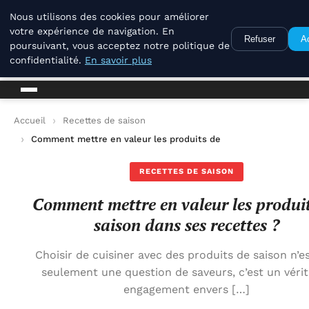
La Compagnie Des Terroirs
Nous utilisons des cookies pour améliorer
votre expérience de navigation. En
Refuser
A
poursuivant, vous acceptez notre politique de
La Compagnie Des Terroirs
confidentialité.
En savoir plus
Accueil
Recettes de saison
Comment mettre en valeur les produits de saison dans ses rec
RECETTES DE SAISON
Comment mettre en valeur les produi
saison dans ses recettes ?
Choisir de cuisiner avec des produits de saison n’e
seulement une question de saveurs, c’est un véri
engagement envers […]