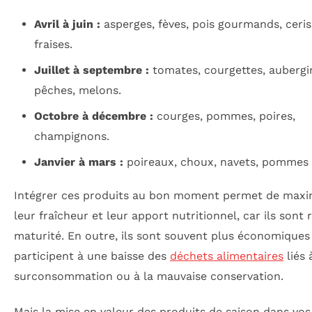
Avril à juin :
asperges, fèves, pois gourmands, ceris
fraises.
Juillet à septembre :
tomates, courgettes, aubergi
pêches, melons.
Octobre à décembre :
courges, pommes, poires,
champignons.
Janvier à mars :
poireaux, choux, navets, pommes 
Intégrer ces produits au bon moment permet de maxi
leur fraîcheur et leur apport nutritionnel, car ils sont 
maturité. En outre, ils sont souvent plus économiques
participent à une baisse des
déchets alimentaires
liés 
surconsommation ou à la mauvaise conservation.
Mais la mise en valeur des produits de saison dans vos