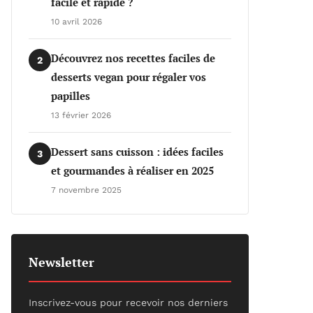
facile et rapide ?
10 avril 2026
Découvrez nos recettes faciles de
2
desserts vegan pour régaler vos
papilles
13 février 2026
Dessert sans cuisson : idées faciles
3
et gourmandes à réaliser en 2025
7 novembre 2025
Newsletter
Inscrivez-vous pour recevoir nos derniers