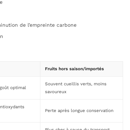
e
inution de l’empreinte carbone
on
Fruits hors saison/importés
Souvent cueillis verts, moins
 goût optimal
savoureux
antioxydants
Perte après longue conservation
Plus cher à cause du transport