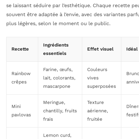
se laissant séduire par l’esthétique. Chaque recette pe
souvent être adaptée à l’envie, avec des variantes par
plus légères, selon le moment ou le public.
Ingrédients
Recette
Effet visuel
Idéal
essentiels
Farine, œufs,
Couleurs
Rainbow
Brunc
lait, colorants,
vives
crêpes
anniv
mascarpone
superposées
Meringue,
Texture
Mini
Dîner
chantilly, fruits
aérienne,
pavlovas
festif
frais
fruitée
Lemon curd,