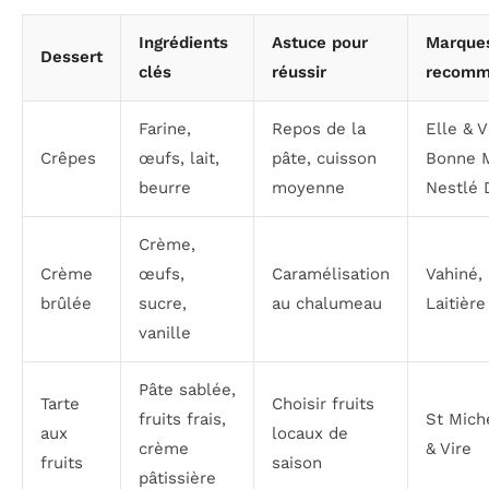
Ingrédients
Astuce pour
Marque
Dessert
clés
réussir
recomm
Farine,
Repos de la
Elle & V
Crêpes
œufs, lait,
pâte, cuisson
Bonne 
beurre
moyenne
Nestlé 
Crème,
Crème
œufs,
Caramélisation
Vahiné,
brûlée
sucre,
au chalumeau
Laitière
vanille
Pâte sablée,
Tarte
Choisir fruits
fruits frais,
St Miche
aux
locaux de
crème
& Vire
fruits
saison
pâtissière