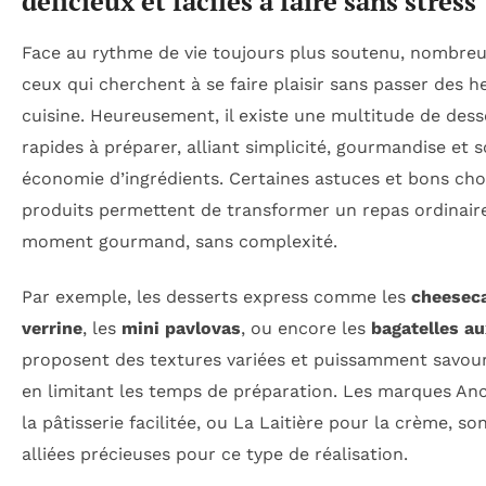
délicieux et faciles à faire sans stress
Face au rythme de vie toujours plus soutenu, nombre
ceux qui cherchent à se faire plaisir sans passer des h
cuisine. Heureusement, il existe une multitude de dess
rapides à préparer, alliant simplicité, gourmandise et 
économie d’ingrédients. Certaines astuces et bons cho
produits permettent de transformer un repas ordinair
moment gourmand, sans complexité.
Par exemple, les desserts express comme les
cheesec
verrine
, les
mini pavlovas
, ou encore les
bagatelles au
proposent des textures variées et puissamment savou
en limitant les temps de préparation. Les marques An
la pâtisserie facilitée, ou La Laitière pour la crème, so
alliées précieuses pour ce type de réalisation.