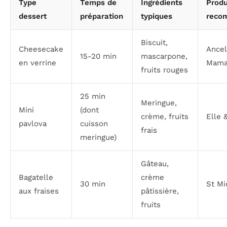
Type
Temps de
Ingrédients
Produ
dessert
préparation
typiques
reco
Biscuit,
Cheesecake
Ancel
15-20 min
mascarpone,
en verrine
Mam
fruits rouges
25 min
Meringue,
Mini
(dont
crème, fruits
Elle 
pavlova
cuisson
frais
meringue)
Gâteau,
Bagatelle
crème
30 min
St Mi
aux fraises
pâtissière,
fruits