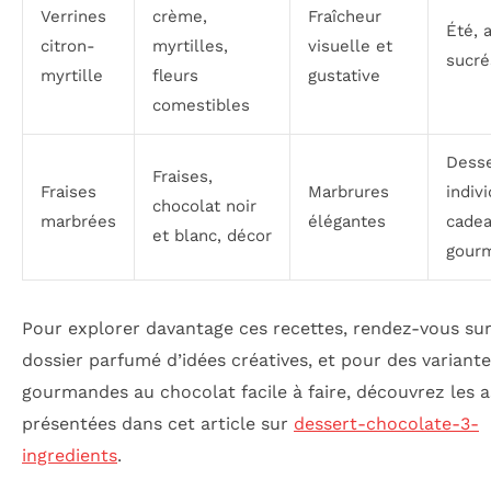
Verrines
crème,
Fraîcheur
Été, a
citron-
myrtilles,
visuelle et
sucré
myrtille
fleurs
gustative
comestibles
Desse
Fraises,
Fraises
Marbrures
indivi
chocolat noir
marbrées
élégantes
cade
et blanc, décor
gour
Pour explorer davantage ces recettes, rendez-vous su
dossier parfumé d’idées créatives, et pour des variant
gourmandes au chocolat facile à faire, découvrez les 
présentées dans cet article sur
dessert-chocolate-3-
ingredients
.