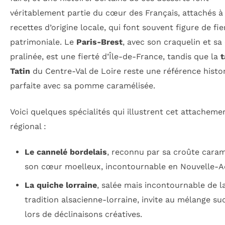
véritablement partie du cœur des Français, attachés à
recettes d’origine locale, qui font souvent figure de fie
patrimoniale. Le
Paris-Brest
, avec son craquelin et s
pralinée, est une fierté d’Île-de-France, tandis que la
t
Tatin
du Centre-Val de Loire reste une référence histo
parfaite avec sa pomme caramélisée.
Voici quelques spécialités qui illustrent cet attacheme
régional :
Le cannelé bordelais
, reconnu par sa croûte caram
son cœur moelleux, incontournable en Nouvelle-Aq
La quiche lorraine
, salée mais incontournable de l
tradition alsacienne-lorraine, invite au mélange su
lors de déclinaisons créatives.