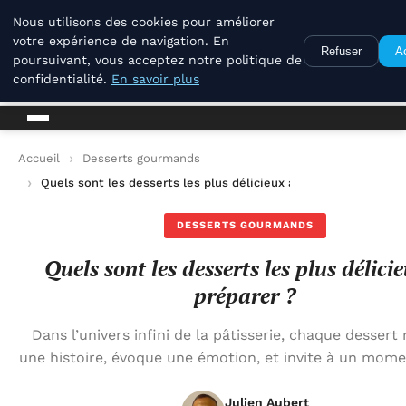
La Compagnie Des Terroirs
Nous utilisons des cookies pour améliorer
votre expérience de navigation. En
Refuser
A
poursuivant, vous acceptez notre politique de
La Compagnie Des Terroirs
confidentialité.
En savoir plus
Accueil
Desserts gourmands
Quels sont les desserts les plus délicieux à préparer ?
DESSERTS GOURMANDS
Quels sont les desserts les plus délici
préparer ?
Dans l’univers infini de la pâtisserie, chaque dessert
une histoire, évoque une émotion, et invite à un mome
Julien Aubert