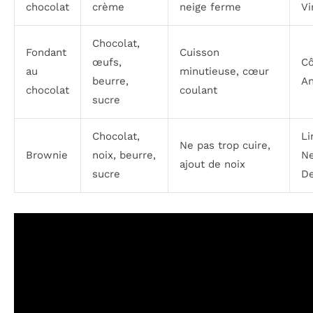
chocolat
crème
neige ferme
Vi
Chocolat,
Fondant
Cuisson
œufs,
Cô
au
minutieuse, cœur
beurre,
An
chocolat
coulant
sucre
Chocolat,
Li
Ne pas trop cuire,
Brownie
noix, beurre,
Ne
ajout de noix
sucre
De