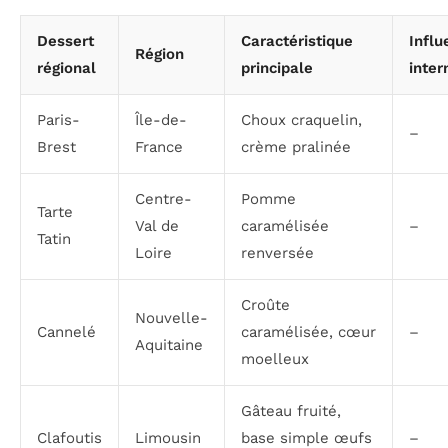
Dessert
Caractéristique
Influ
Région
régional
principale
inter
Paris-
Île-de-
Choux craquelin,
–
Brest
France
crème pralinée
Centre-
Pomme
Tarte
Val de
caramélisée
–
Tatin
Loire
renversée
Croûte
Nouvelle-
Cannelé
caramélisée, cœur
–
Aquitaine
moelleux
Gâteau fruité,
Clafoutis
Limousin
base simple œufs
–