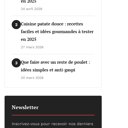
en 2025
24 avril 2026
Cuisine patate douce : recettes
2
faciles et idées gourmandes à tester
en 2025
27 mars 2026
Que faire avec un reste de poulet :
3
idées simples et anti-gaspi
20 mars 2026
Newsletter
Inscrivez-vous pour recevoir nos derniers