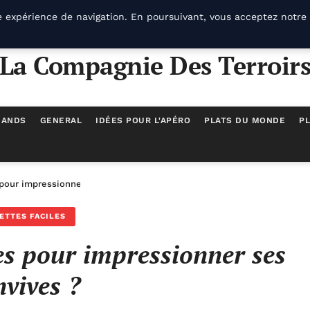
e expérience de navigation. En poursuivant, vous acceptez notre 
La Compagnie Des Terroir
MANDS
GENERAL
IDÉES POUR L'APÉRO
PLATS DU MONDE
PL
 pour impressionner ses convives ?
ETTES FACILES
les pour impressionner ses
nvives ?