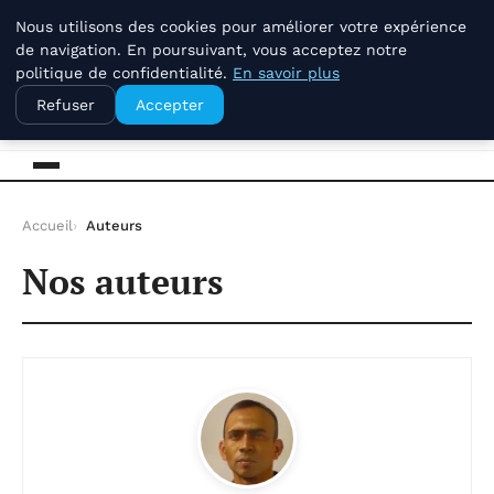
samedi 8 août 2026
Nous utilisons des cookies pour améliorer votre expérience
de navigation. En poursuivant, vous acceptez notre
politique de confidentialité.
En savoir plus
La Compagnie Des Terroirs
Refuser
Accepter
Accueil
Auteurs
Nos auteurs