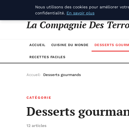
samedi 8 août 2026
Nous utilisons des cookies pour améliorer votr
confidentialité.
En savoir plus
La Compagnie Des Terro
ACCUEIL
CUISINE DU MONDE
DESSERTS GOUR
RECETTES FACILES
Accueil
Desserts gourmands
CATÉGORIE
Desserts gourma
12 articles