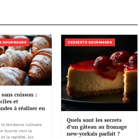
S GOURMANDS
DESSERTS GOURMANDS
 sans cuisson :
ciles et
des à réaliser en
Quels sont les secrets
 la tendance culinaire
d’un gâteau au fromage
e tourne vers la
new-yorkais parfait ?
 et la rapidité, les