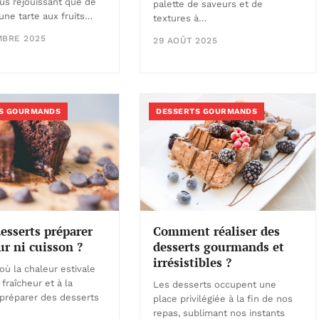
lus réjouissant que de
palette de saveurs et de
une tarte aux fruits…
textures à…
MBRE 2025
29 AOÛT 2025
S GOURMANDS
DESSERTS GOURMANDS
Comment réaliser des
esserts préparer
desserts gourmands et
ur ni cuisson ?
irrésistibles ?
où la chaleur estivale
a fraîcheur et à la
Les desserts occupent une
 préparer des desserts
place privilégiée à la fin de nos
repas, sublimant nos instants