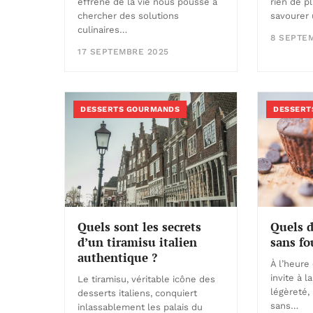
rien de p
effréné de la vie nous pousse à
savourer 
chercher des solutions
culinaires…
8 SEPTE
17 SEPTEMBRE 2025
DESSERTS GOURMANDS
DESSERT
Quels sont les secrets
Quels d
d’un tiramisu italien
sans fo
authentique ?
À l’heure 
invite à l
Le tiramisu, véritable icône des
légèreté,
desserts italiens, conquiert
sans…
inlassablement les palais du