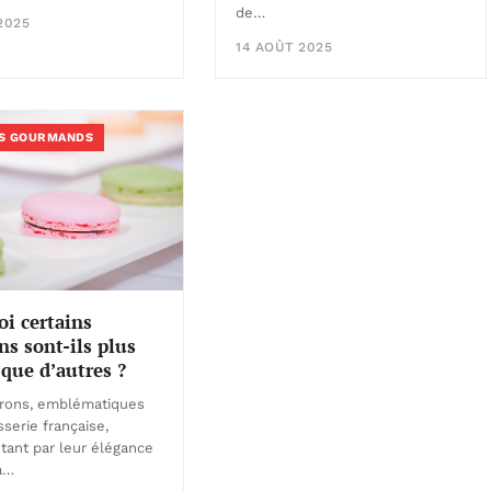
de…
2025
14 AOÛT 2025
S GOURMANDS
i certains
s sont-ils plus
 que d’autres ?
rons, emblématiques
sserie française,
 tant par leur élégance
a…