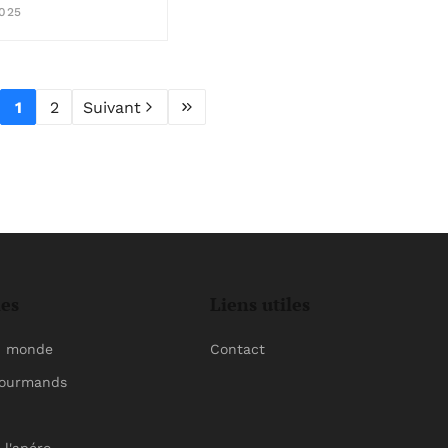
025
1
2
Suivant
ies
Liens utiles
u monde
Contact
gourmands