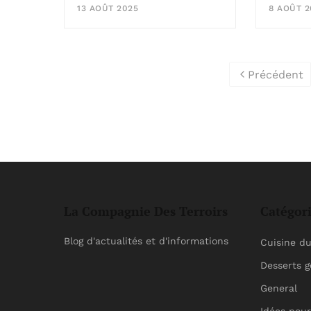
8 AOÛT 2
13 AOÛT 2025
Précédent
La Compagnie Des Terroirs
Catégor
Blog d'actualités et d'informations
Cuisine d
Desserts 
General