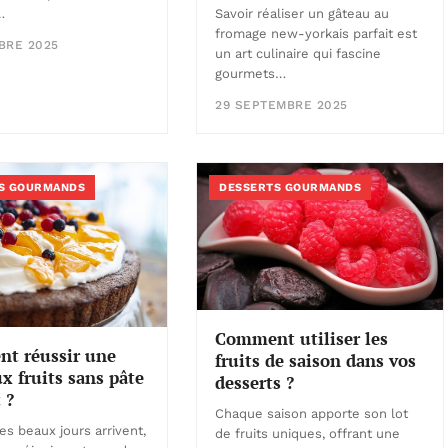
…
Savoir réaliser un gâteau au
fromage new-yorkais parfait est
BRE 2025
un art culinaire qui fascine
gourmets…
29 SEPTEMBRE 2025
S GOURMANDS
DESSERTS GOURMANDS
Comment utiliser les
t réussir une
fruits de saison dans vos
ux fruits sans pâte
desserts ?
 ?
Chaque saison apporte son lot
es beaux jours arrivent,
de fruits uniques, offrant une