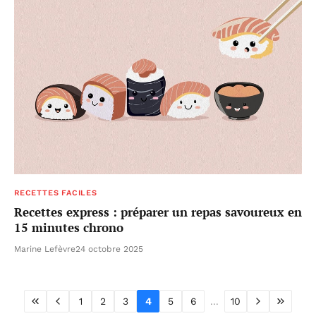
RECETTES FACILES
Recettes express : préparer un repas savoureux en
15 minutes chrono
Marine Lefèvre
24 octobre 2025
1
2
3
4
5
6
...
10