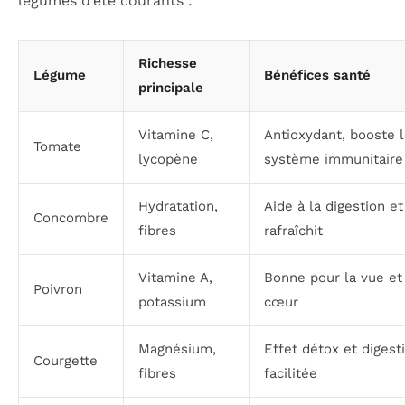
légumes d’été courants :
Richesse
Légume
Bénéfices santé
principale
Vitamine C,
Antioxydant, booste 
Tomate
lycopène
système immunitaire
Hydratation,
Aide à la digestion et
Concombre
fibres
rafraîchit
Vitamine A,
Bonne pour la vue et
Poivron
potassium
cœur
Magnésium,
Effet détox et digest
Courgette
fibres
facilitée