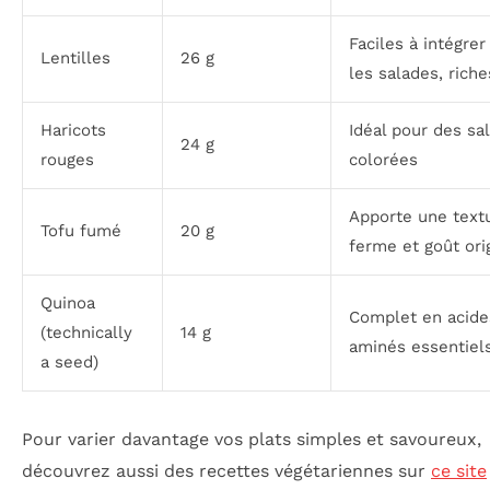
Faciles à intégrer
Lentilles
26 g
les salades, riche
Haricots
Idéal pour des sa
24 g
rouges
colorées
Apporte une text
Tofu fumé
20 g
ferme et goût ori
Quinoa
Complet en acide
(technically
14 g
aminés essentiel
a seed)
Pour varier davantage vos plats simples et savoureux,
découvrez aussi des recettes végétariennes sur
ce site