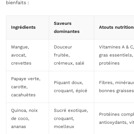
bienfaits :
Saveurs
Ingrédients
Atouts nutrition
dominantes
Mangue,
Douceur
Vitamines A & C
avocat,
fruitée,
gras essentiels,
crevettes
crémeux, salé
protéines
Papaye verte,
Piquant doux,
Fibres, minérau
carotte,
croquant, épicé
bonnes graisses
cacahuètes
Quinoa, noix
Sucré exotique,
Protéines compl
de coco,
croquant,
antioxydants, v
ananas
moelleux