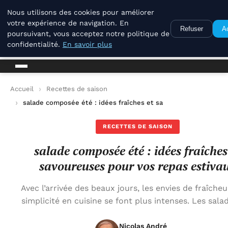
La Compagnie Des Terroirs
Nous utilisons des cookies pour améliorer
votre expérience de navigation. En
Refuser
A
poursuivant, vous acceptez notre politique de
La Compagnie Des Terroirs
confidentialité.
En savoir plus
Accueil
Recettes de saison
salade composée été : idées fraîches et savoureuses pour vos
RECETTES DE SAISON
salade composée été : idées fraîches
savoureuses pour vos repas estiva
Avec l’arrivée des beaux jours, les envies de fraîcheu
simplicité en cuisine se font plus intenses. Les sala
Nicolas André