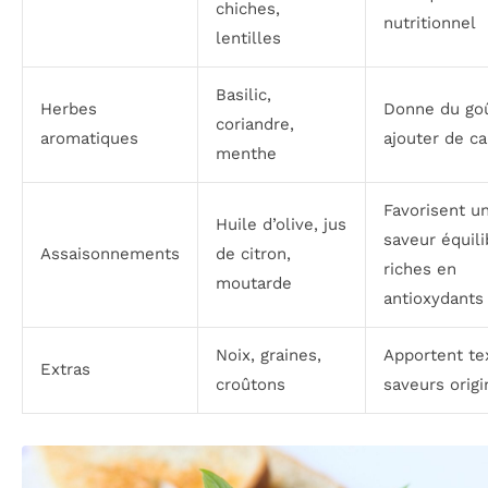
chiches,
nutritionnel
lentilles
Basilic,
Herbes
Donne du go
coriandre,
aromatiques
ajouter de ca
menthe
Favorisent u
Huile d’olive, jus
saveur équili
Assaisonnements
de citron,
riches en
moutarde
antioxydants
Noix, graines,
Apportent te
Extras
croûtons
saveurs origi