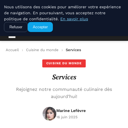
La Compagnie Des Terroirs
Nous utilisons des cookies pour améliorer votre expérience
de navigation. En poursuivant, vous acceptez notre
politique de confidentialité.
En savoir plus
La Compagnie Des Terroirs
Refuser
Accepter
Accueil
Cuisine du monde
Services
CUISINE DU MONDE
Services
Rejoignez notre communauté culinaire dès
aujourd’hui!
Marine Lefèvre
16 juin 2025