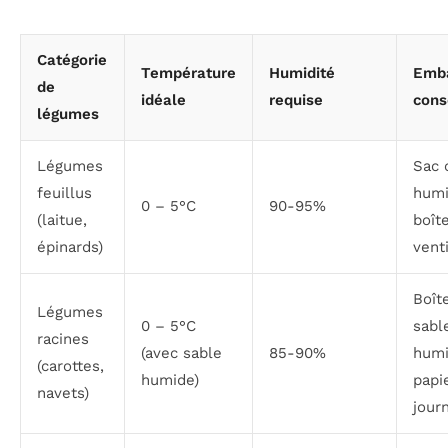
Catégorie
Température
Humidité
Emba
de
idéale
requise
cons
légumes
Légumes
Sac 
feuillus
humi
0 – 5°C
90-95%
(laitue,
boît
épinards)
vent
Boît
Légumes
0 – 5°C
sabl
racines
(avec sable
85-90%
humi
(carottes,
humide)
papi
navets)
jour