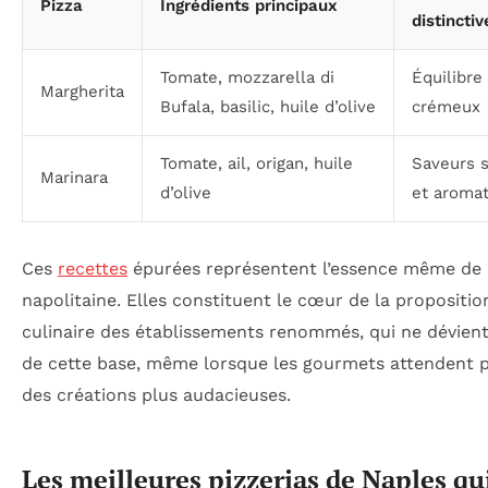
Pizza
Ingrédients principaux
distinctiv
Tomate, mozzarella di
Équilibre
Margherita
Bufala, basilic, huile d’olive
crémeux
Tomate, ail, origan, huile
Saveurs 
Marinara
d’olive
et aroma
Ces
recettes
épurées représentent l’essence même de 
napolitaine. Elles constituent le cœur de la propositio
culinaire des établissements renommés, qui ne dévient
de cette base, même lorsque les gourmets attendent p
des créations plus audacieuses.
Les meilleures pizzerias de Naples qu