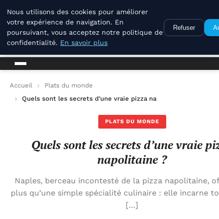
La Compagnie Des Terroirs
Nous utilisons des cookies pour améliorer
votre expérience de navigation. En
Refuser
A
poursuivant, vous acceptez notre politique de
La Compagnie Des Terroirs
confidentialité.
En savoir plus
Accueil
Plats du monde
Quels sont les secrets d’une vraie pizza napolitaine ?
PLATS DU MONDE
Quels sont les secrets d’une vraie pi
napolitaine ?
Naples, berceau incontesté de la pizza napolitaine, o
plus qu’une simple spécialité culinaire : elle incarne t
[…]