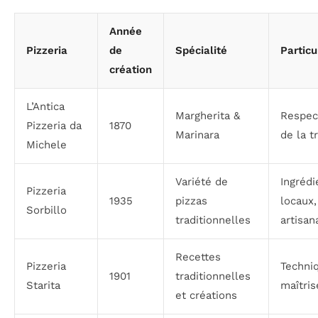
Année
Pizzeria
de
Spécialité
Particu
création
L’Antica
Margherita &
Respect
Pizzeria da
1870
Marinara
de la t
Michele
Variété de
Ingrédi
Pizzeria
1935
pizzas
locaux,
Sorbillo
traditionnelles
artisan
Recettes
Pizzeria
Techni
1901
traditionnelles
Starita
maîtris
et créations