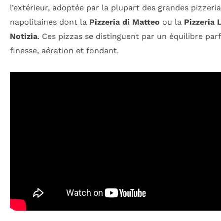
l’extérieur, adoptée par la plupart des grandes pizzeri
napolitaines dont la
Pizzeria di Matteo
ou la
Pizzeria 
Notizia
. Ces pizzas se distinguent par un équilibre parf
finesse, aération et fondant.