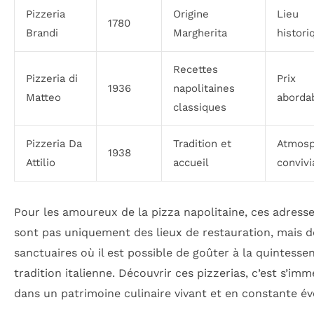
Pizzeria
Origine
Lieu
1780
Brandi
Margherita
histori
Recettes
Pizzeria di
Prix
1936
napolitaines
Matteo
aborda
classiques
Pizzeria Da
Tradition et
Atmosp
1938
Attilio
accueil
convivi
Pour les amoureux de la pizza napolitaine, ces adress
sont pas uniquement des lieux de restauration, mais d
sanctuaires où il est possible de goûter à la quintesse
tradition italienne. Découvrir ces pizzerias, c’est s’im
dans un patrimoine culinaire vivant et en constante év