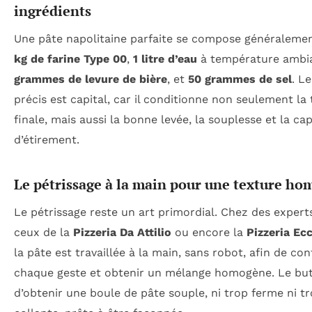
ingrédients
Une pâte napolitaine parfaite se compose généraleme
kg de farine Type 00
,
1 litre d’eau
à température ambi
grammes de levure de bière
, et
50 grammes de sel
. L
précis est capital, car il conditionne non seulement la
finale, mais aussi la bonne levée, la souplesse et la ca
d’étirement.
Le pétrissage à la main pour une texture h
Le pétrissage reste un art primordial. Chez des expe
ceux de la
Pizzeria Da Attilio
ou encore la
Pizzeria Ec
la pâte est travaillée à la main, sans robot, afin de con
chaque geste et obtenir un mélange homogène. Le but
d’obtenir une boule de pâte souple, ni trop ferme ni t