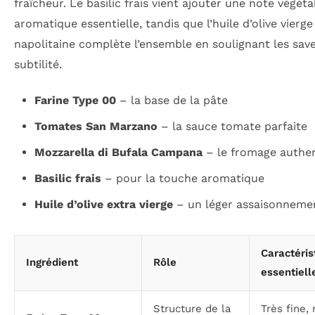
fraîcheur. Le basilic frais vient ajouter une note végéta
aromatique essentielle, tandis que l’huile d’olive vierge
napolitaine complète l’ensemble en soulignant les sav
subtilité.
Farine Type 00
– la base de la pâte
Tomates San Marzano
– la sauce tomate parfaite
Mozzarella di Bufala Campana
– le fromage authe
Basilic frais
– pour la touche aromatique
Huile d’olive extra vierge
– un léger assaisonneme
Caractéris
Ingrédient
Rôle
essentiell
Structure de la
Très fine, 