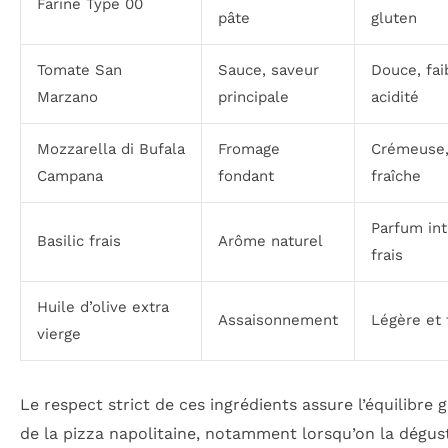
Farine Type 00
pâte
gluten
Tomate San
Sauce, saveur
Douce, fai
Marzano
principale
acidité
Mozzarella di Bufala
Fromage
Crémeuse
Campana
fondant
fraîche
Parfum in
Basilic frais
Arôme naturel
frais
Huile d’olive extra
Assaisonnement
Légère et 
vierge
Le respect strict de ces ingrédients assure l’équilibre g
de la pizza napolitaine, notamment lorsqu’on la dégus