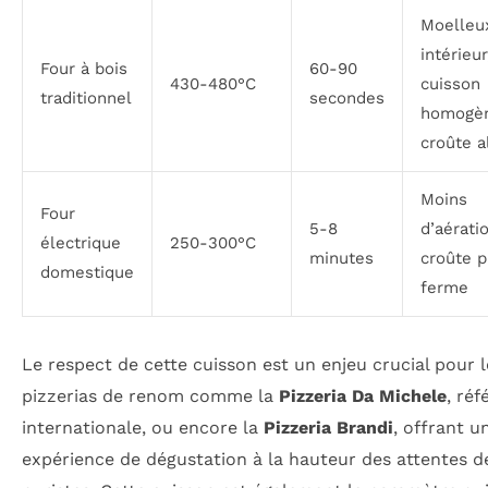
Moelleu
intérieur
Four à bois
60-90
430-480°C
cuisson
traditionnel
secondes
homogè
croûte a
Moins
Four
5-8
d’aérati
électrique
250-300°C
minutes
croûte p
domestique
ferme
Le respect de cette cuisson est un enjeu crucial pour l
pizzerias de renom comme la
Pizzeria Da Michele
, ré
internationale, ou encore la
Pizzeria Brandi
, offrant u
expérience de dégustation à la hauteur des attentes d