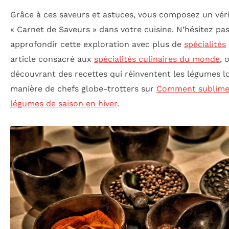
Grâce à ces saveurs et astuces, vous composez un vér
« Carnet de Saveurs » dans votre cuisine. N’hésitez pas
approfondir cette exploration avec plus de
spécialités
article consacré aux
spécialités culinaires du monde
, 
découvrant des recettes qui réinventent les légumes l
manière de chefs globe-trotters sur
Comment sublimer
légumes de saison en hiver
.