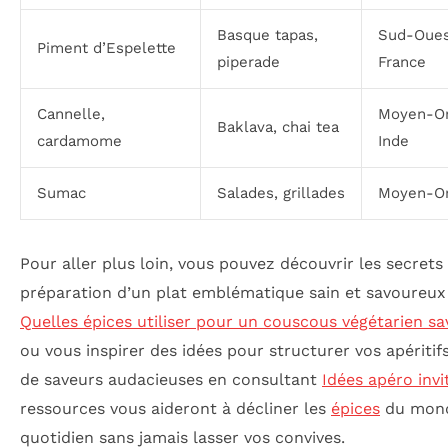
Basque tapas,
Sud-Oues
Piment d’Espelette
piperade
France
Cannelle,
Moyen-Or
Baklava, chai tea
cardamome
Inde
Sumac
Salades, grillades
Moyen-Or
Pour aller plus loin, vous pouvez découvrir les secrets 
préparation d’un plat emblématique sain et savoureux
Quelles épices utiliser pour un couscous végétarien s
ou vous inspirer des idées pour structurer vos apéritif
de saveurs audacieuses en consultant
Idées apéro invi
ressources vous aideront à décliner les
épices
du mon
quotidien sans jamais lasser vos convives.