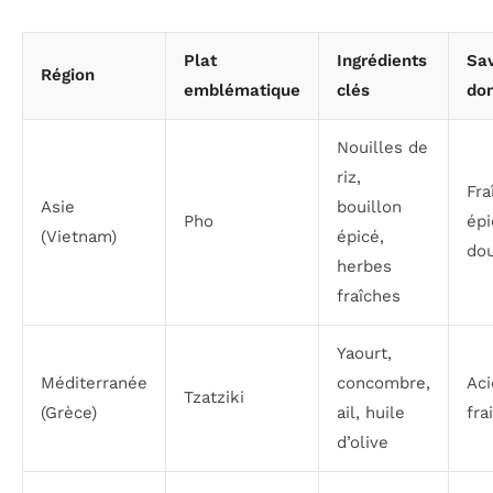
Plat
Ingrédients
Sa
Région
emblématique
clés
do
Nouilles de
riz,
Fra
Asie
bouillon
Pho
épi
(Vietnam)
épicé,
do
herbes
fraîches
Yaourt,
Méditerranée
concombre,
Aci
Tzatziki
(Grèce)
ail, huile
fra
d’olive