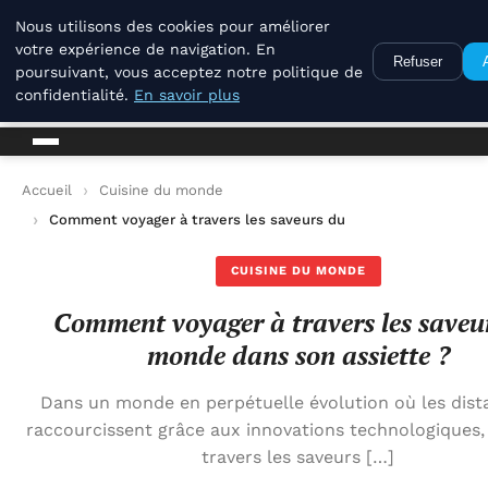
La Compagnie Des Terroirs
Nous utilisons des cookies pour améliorer
votre expérience de navigation. En
Refuser
poursuivant, vous acceptez notre politique de
La Compagnie Des Terroirs
confidentialité.
En savoir plus
Accueil
Cuisine du monde
Comment voyager à travers les saveurs du monde dans son ass
CUISINE DU MONDE
Comment voyager à travers les saveu
monde dans son assiette ?
Dans un monde en perpétuelle évolution où les dist
raccourcissent grâce aux innovations technologiques,
travers les saveurs […]