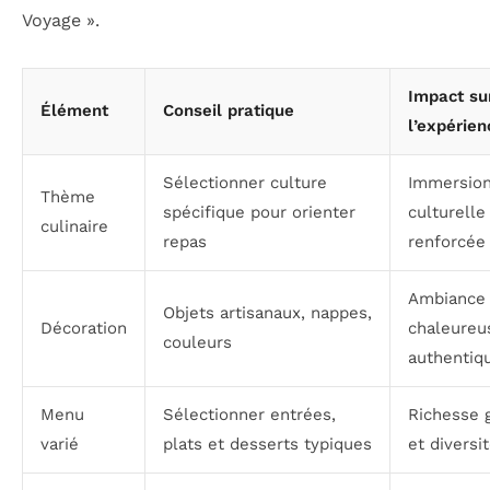
Voyage ».
Impact su
Élément
Conseil pratique
l’expérien
Sélectionner culture
Immersio
Thème
spécifique pour orienter
culturelle
culinaire
repas
renforcée
Ambiance
Objets artisanaux, nappes,
Décoration
chaleureu
couleurs
authentiq
Menu
Sélectionner entrées,
Richesse 
varié
plats et desserts typiques
et diversi