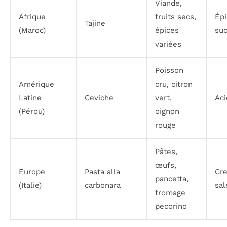
Viande,
Afrique
fruits secs,
Épi
Tajine
(Maroc)
épices
suc
variées
Poisson
Amérique
cru, citron
Latine
Ceviche
vert,
Aci
(Pérou)
oignon
rouge
Pâtes,
œufs,
Europe
Pasta alla
Cr
pancetta,
(Italie)
carbonara
sal
fromage
pecorino