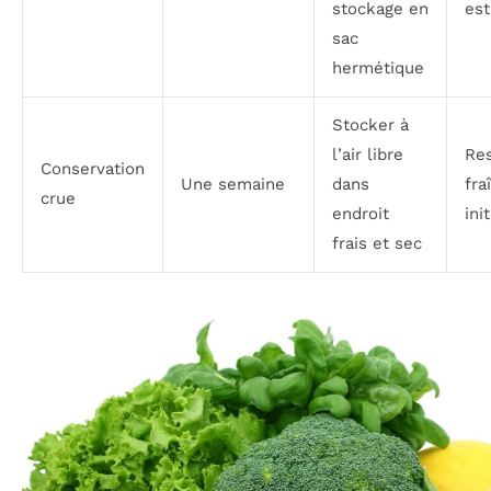
stockage en
est
sac
hermétique
Stocker à
l’air libre
Res
Conservation
Une semaine
dans
fra
crue
endroit
ini
frais et sec