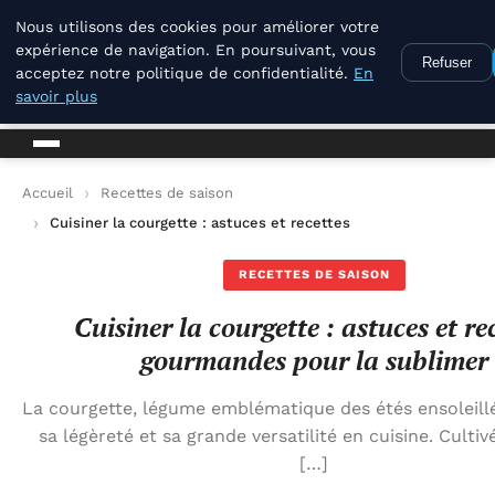
La Compagnie Des Terroirs
Nous utilisons des cookies pour améliorer votre
expérience de navigation. En poursuivant, vous
Refuser
acceptez notre politique de confidentialité.
En
La Compagnie Des Terroirs
savoir plus
Accueil
Recettes de saison
Cuisiner la courgette : astuces et recettes gourmandes pour l
RECETTES DE SAISON
Cuisiner la courgette : astuces et re
gourmandes pour la sublimer
La courgette, légume emblématique des étés ensoleillé
sa légèreté et sa grande versatilité en cuisine. Culti
[…]