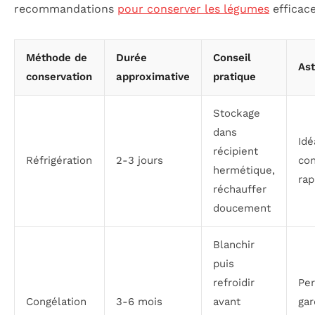
recommandations
pour conserver les légumes
efficac
Méthode de
Durée
Conseil
Ast
conservation
approximative
pratique
Stockage
dans
Idé
récipient
Réfrigération
2-3 jours
co
hermétique,
rap
réchauffer
doucement
Blanchir
puis
refroidir
Pe
Congélation
3-6 mois
avant
gar