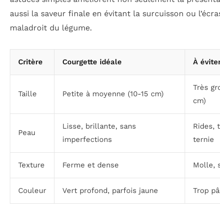
aussi la saveur finale en évitant la surcuisson ou l’éc
maladroit du légume.
Critère
Courgette idéale
À évite
Très gr
Taille
Petite à moyenne (10-15 cm)
cm)
Lisse, brillante, sans
Rides, 
Peau
imperfections
ternie
Texture
Ferme et dense
Molle, 
Couleur
Vert profond, parfois jaune
Trop pâ