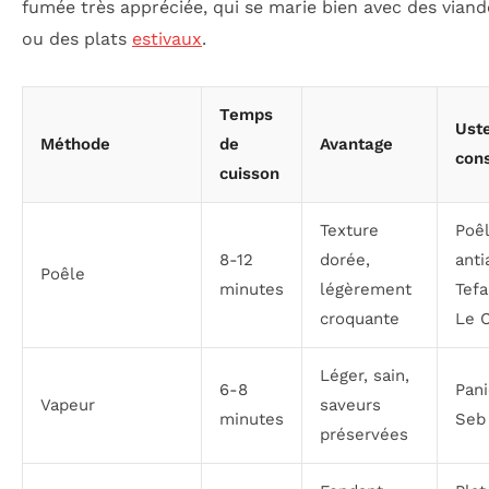
fumée très appréciée, qui se marie bien avec des viande
ou des plats
estivaux
.
Temps
Uste
Méthode
de
Avantage
cons
cuisson
Texture
Poê
8-12
dorée,
anti
Poêle
minutes
légèrement
Tefa
croquante
Le 
Léger, sain,
6-8
Pani
Vapeur
saveurs
minutes
Seb
préservées